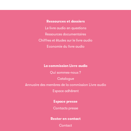
Clic.EDIt
Clic.EDIt, pour faciliter les échanges informatisés entre
Ressources et dossiers
tous les acteurs de la filière de la fabrication de livres.
Le livre audio en questions
Ressources documentaires
Chiffres et études sur le livre audio
Economie du livre audio
La commission Livre audio
Qui sommes-nous ?
Catalogue
Les petits champions de la lecture
Annuaire des membres de la commission Livre audio
Espace adhérent
Le jeu de lecture à voix haute gratuit et ouvert à tous les
Espace presse
enfants de CM1 et de CM2.
Contacts presse
Rester en contact
Partenaire
Contact