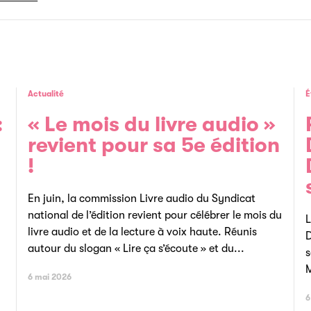
Actualité
É
:
« Le mois du livre audio »
revient pour sa 5e édition
!
En juin, la commission Livre audio du Syndicat
national de l’édition revient pour célébrer le mois du
L
livre audio et de la lecture à voix haute. Réunis
D
autour du slogan « Lire ça s’écoute » et du...
s
M
6 mai 2026
6