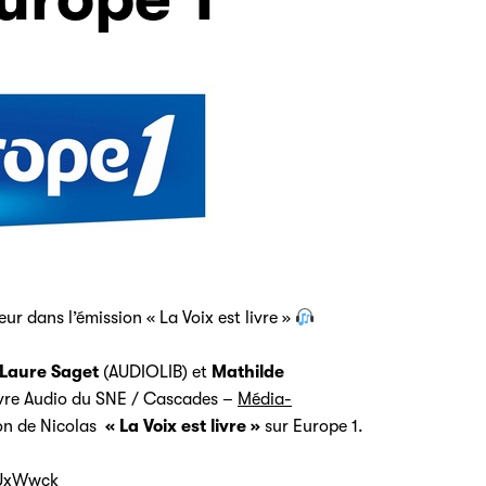
eur dans l’émission « La Voix est livre »
Laure Saget
(AUDIOLIB) et
Mathilde
ivre Audio du SNE / Cascades –
Média-
sion de Nicolas
« La Voix est livre »
sur Europe 1.
eqUxWwck