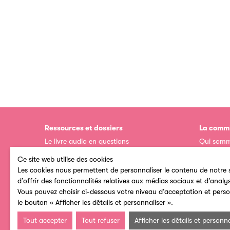
Ressources et dossiers
La commi
Le livre audio en questions
Qui somm
Ressources documentaires
Catalogu
Ce site web utilise des cookies
Chiffres et études sur le livre audio
Annuaire
Les cookies nous permettent de personnaliser le contenu de notre s
Livre aud
Economie du livre audio
d’offrir des fonctionnalités relatives aux médias sociaux et d’analy
Espace a
Vous pouvez choisir ci-dessous votre niveau d’acceptation et perso
le bouton « Afficher les détails et personnaliser ».
Tout accepter
Tout refuser
Afficher les détails et personna