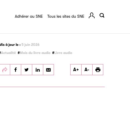
ussan
Ressources documentaires
Adhérer au SNE
Tous les sites du SNE
Comp
Mis à jour le :
5 juin 2026
Actualité
Mois du livre audio
Livre audio
Partager
Partager
Partager
Imprimer
A+
A-
Mois du Livre
Mois du Livre
Mois du Livre
audio 2026 : Laure
audio 2026 : Laure
audio 2026 : Laure
Saget et Mathilde
Saget et Mathilde
Saget et Mathilde
Jablonski, invitées
Jablonski, invitées
Jablonski, invitées
de La Voix est
de La Voix est
de La Voix est
Livre sur Europe 1
Livre sur Europe 1
Livre sur Europe 1