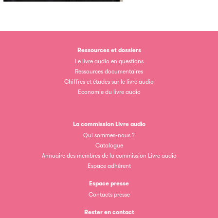
Clic.EDIt, pour faciliter les échanges informatisés entre
tous les acteurs de la filière de la fabrication de livres.
Ressources et dossiers
Le livre audio en questions
Ressources documentaires
Chiffres et études sur le livre audio
Economie du livre audio
Les petits champions de la lecture
La commission Livre audio
Qui sommes-nous ?
Le jeu de lecture à voix haute gratuit et ouvert à tous les
Catalogue
enfants de CM1 et de CM2.
Annuaire des membres de la commission Livre audio
Espace adhérent
Espace presse
Partenaire
Contacts presse
Rester en contact