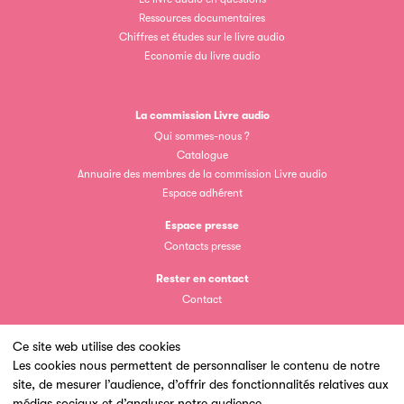
Ressources documentaires
Chiffres et études sur le livre audio
Economie du livre audio
Clic.EDIt
La commission Livre audio
Qui sommes-nous ?
Clic.EDIt, pour faciliter les échanges informatisés entre
Catalogue
tous les acteurs de la filière de la fabrication de livres.
Annuaire des membres de la commission Livre audio
Espace adhérent
Espace presse
Contacts presse
Rester en contact
Contact
Les petits champions de la lecture
Ce site web utilise des cookies
Les cookies nous permettent de personnaliser le contenu de notre
Le jeu de lecture à voix haute gratuit et ouvert à tous les
site, de mesurer l’audience, d’offrir des fonctionnalités relatives aux
Un site du
enfants de CM1 et de CM2.
médias sociaux et d’analyser notre audience.