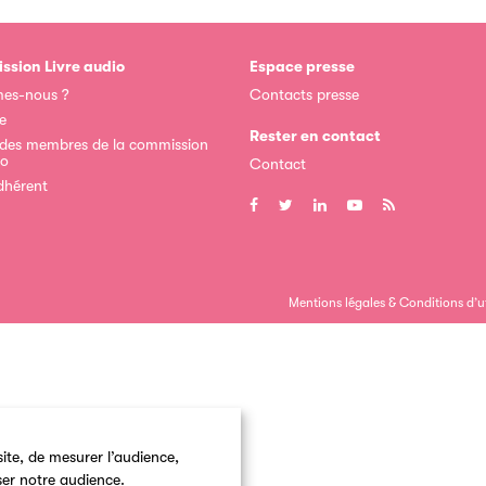
ssion Livre audio
Espace presse
es-nous ?
Contacts presse
e
Rester en contact
 des membres de la commission
io
Contact
dhérent
Mentions légales & Conditions d’ut
ite, de mesurer l’audience,
ser notre audience.