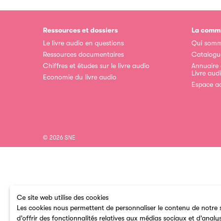
Ressources et dossiers
La commi
Le livre audio en questions
Qui somm
Ressources documentaires
Catalogu
Chiffres et études sur le livre audio
Annuaire
Livre aud
Economie du livre audio
Espace a
© 2026 SNE
Ce site web utilise des cookies
Les cookies nous permettent de personnaliser le contenu de notre s
d’offrir des fonctionnalités relatives aux médias sociaux et d’analy