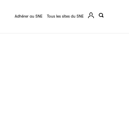
ussan
Ressources documentaires
Adhérer au SNE
Tous les sites du SNE
Comp