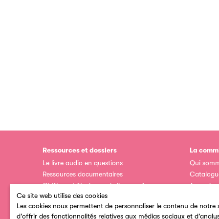
Ressources et dossiers
La commi
Le livre audio en questions
Qui somm
Ressources documentaires
Catalogu
Chiffres et études sur le livre audio
Annuaire
Livre aud
Ce site web utilise des cookies
Economie du livre audio
Espace a
Les cookies nous permettent de personnaliser le contenu de notre s
d’offrir des fonctionnalités relatives aux médias sociaux et d’analy