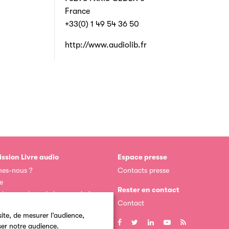
France
+33(0) 1 49 54 36 50
http://www.audiolib.fr
ssion Livre audio
Espace presse
es-nous ?
Contacts presse
e
Rester en contact
 des membres de la commission
io
Contact
dhérent
ite, de mesurer l’audience,
ser notre audience.