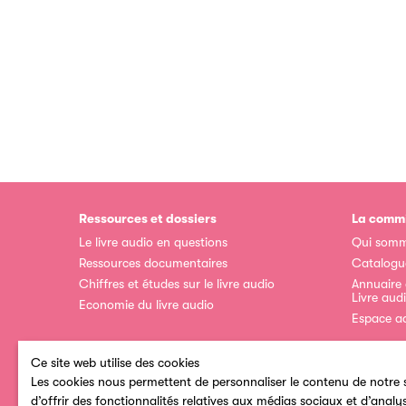
Ressources et dossiers
La commi
Le livre audio en questions
Qui somm
Ressources documentaires
Catalogu
Chiffres et études sur le livre audio
Annuaire
Livre aud
Economie du livre audio
Espace a
Ce site web utilise des cookies
Les cookies nous permettent de personnaliser le contenu de notre s
d’offrir des fonctionnalités relatives aux médias sociaux et d’analy