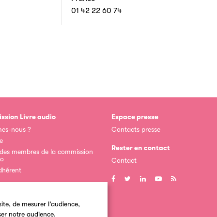
01 42 22 60 74
ssion Livre audio
Espace presse
es-nous ?
Contacts presse
e
Rester en contact
 des membres de la commission
io
Contact
dhérent
ite, de mesurer l’audience,
ser notre audience.