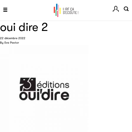
Menu
Festival du Livre de Paris
oui dire 2
Site officiel du Festival du Livre de Paris, pour vous tenir
informé de l'actualité de la manifestation.
22 décembre 2022
By
Eva Pastor
Livremploi
La plateforme LivrEmploi regroupe toutes les offres
d’emploi à pourvoir dans le secteur de l'édition.
Clic.EDIt