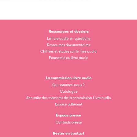
Clic.EDIt, pour faciliter les échanges informatisés entre
tous les acteurs de la filière de la fabrication de livres.
Ressources et dossiers
Le livre audio en questions
Ressources documentaires
Chiffres et études sur le livre audio
Economie du livre audio
Les petits champions de la lecture
La commission Livre audio
Qui sommes-nous ?
Le jeu de lecture à voix haute gratuit et ouvert à tous les
Catalogue
enfants de CM1 et de CM2.
Annuaire des membres de la commission Livre audio
Espace adhérent
Espace presse
Partenaire
Contacts presse
Rester en contact