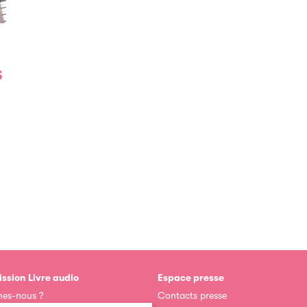
ssion Livre audio
Espace presse
es-nous ?
Contacts presse