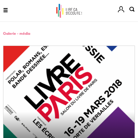
Livremploi
Menu
La plateforme LivrEmploi regroupe toutes les offres
d’emploi à pourvoir dans le secteur de l'édition.
Galerie - média
Clic.EDIt
Clic.EDIt, pour faciliter les échanges informatisés entre
tous les acteurs de la filière de la fabrication de livres.