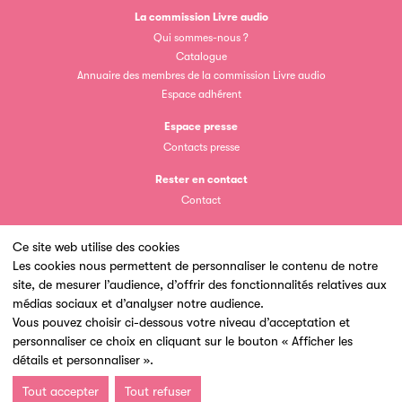
ouvrages grâce à Filéas.
La commission Livre audio
Qui sommes-nous ?
Catalogue
Annuaire des membres de la commission Livre audio
Espace adhérent
Espace presse
Contacts presse
Rester en contact
Contact
Ce site web utilise des cookies
Les cookies nous permettent de personnaliser le contenu de notre
site, de mesurer l’audience, d’offrir des fonctionnalités relatives aux
Un site du
médias sociaux et d’analyser notre audience.
Vous pouvez choisir ci-dessous votre niveau d’acceptation et
personnaliser ce choix en cliquant sur le bouton « Afficher les
détails et personnaliser ».
Tout accepter
Tout refuser