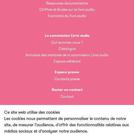
Ressources documentaires
Chiffres et études sur le livre audio
Economie du livre audio
La commission Livre audio
Clic.EDIt
Qui sommes-nous ?
Catalogue
Clic.EDIt, pour faciliter les échanges informatisés entre
Annuaire des membres de la commission Livre audio
tous les acteurs de la filière de la fabrication de livres.
Espace adhérent
Espace presse
Contacts presse
Rester en contact
Contact
Ce site web utilise des cookies
Les petits champions de la lecture
Les cookies nous permettent de personnaliser le contenu de notre
site, de mesurer l’audience, d’offrir des fonctionnalités relatives aux
Un site du
Le jeu de lecture à voix haute gratuit et ouvert à tous les
médias sociaux et d’analyser notre audience.