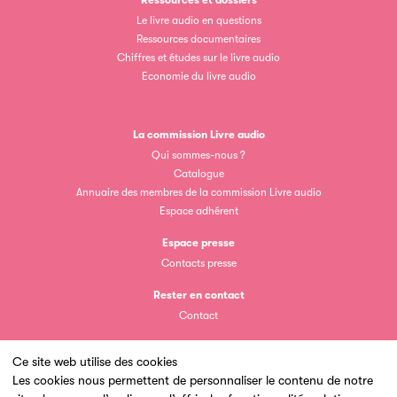
Ressources et dossiers
Le livre audio en questions
Ressources documentaires
Chiffres et études sur le livre audio
Economie du livre audio
Clic.EDIt
Clic.EDIt, pour faciliter les échanges informatisés entre
La commission Livre audio
tous les acteurs de la filière de la fabrication de livres.
Qui sommes-nous ?
Catalogue
Annuaire des membres de la commission Livre audio
Espace adhérent
Espace presse
Contacts presse
Rester en contact
Contact
Les petits champions de la lecture
Le jeu de lecture à voix haute gratuit et ouvert à tous les
Ce site web utilise des cookies
enfants de CM1 et de CM2.
Les cookies nous permettent de personnaliser le contenu de notre