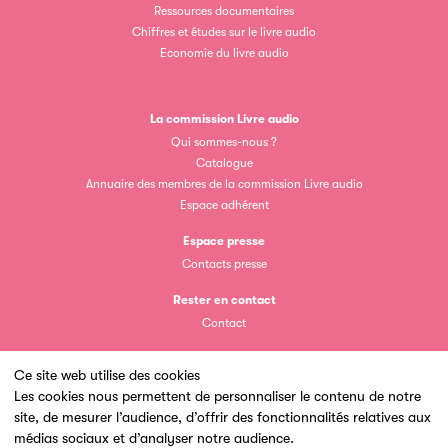
Ressources documentaires
Chiffres et études sur le livre audio
Economie du livre audio
La commission Livre audio
Clic.EDIt
Qui sommes-nous ?
Catalogue
Clic.EDIt, pour faciliter les échanges informatisés entre
Annuaire des membres de la commission Livre audio
tous les acteurs de la filière de la fabrication de livres.
Espace adhérent
Espace presse
Contacts presse
Rester en contact
Contact
Ce site web utilise des cookies
Les petits champions de la lecture
Les cookies nous permettent de personnaliser le contenu de notre
site, de mesurer l’audience, d’offrir des fonctionnalités relatives aux
Un site du
Le jeu de lecture à voix haute gratuit et ouvert à tous les
médias sociaux et d’analyser notre audience.