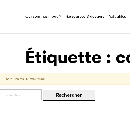
Lire ça s'écoute
Ressources & dossiers
Partenaire
Tout savoir sur la commission Livre audio
Ensemble des actions et domaines
Qui sommes-nous ?
Ressources & dossiers
Actualités
du SNE.
d'expertise de la commission Livre audio.
Filéas
Étiquette :
c
Sorry, no results were found.
Rechercher :