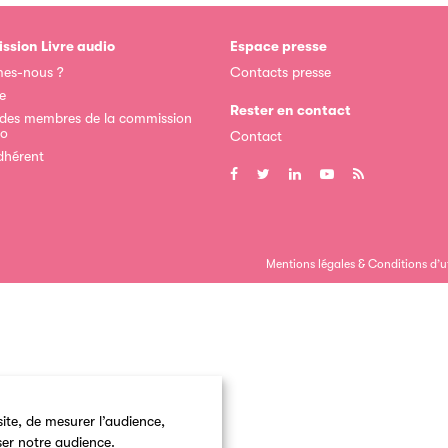
ssion Livre audio
Espace presse
es-nous ?
Contacts presse
e
Rester en contact
 des membres de la commission
io
Contact
dhérent
Mentions légales & Conditions d’ut
ite, de mesurer l’audience,
ser notre audience.