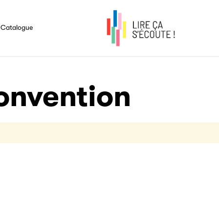
Qui sommes-nous ?
Le livre audio en questions
Le mot de Valérie Lévy-So
Les coulisses du livre audio
Annuaire des membres de la
Chiffres et études sur le livre audio
Les événements
commission Livre audio
Catalogue
Économie du livre audio
Le Mois du livre audio
Filéas est une plateforme en l
filière du livre. Suivez les ven
onvention