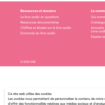
Ressources et dossiers
La commi
Le livre audio en questions
Qui somm
Ressources documentaires
Catalogu
Chiffres et études sur le livre audio
Annuaire
Livre aud
Economie du livre audio
Espace a
© 2026 SNE
Ce site web utilise des cookies
Les cookies nous permettent de personnaliser le contenu de notre s
d’offrir des fonctionnalités relatives aux médias sociaux et d’analy