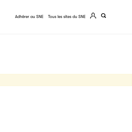
ussan
Ressources documentaires
Adhérer au SNE
Tous les sites du SNE
Comp
igne destinée à l’ensemble des acteurs de la
tes de vos ouvrages grâce à Filéas.