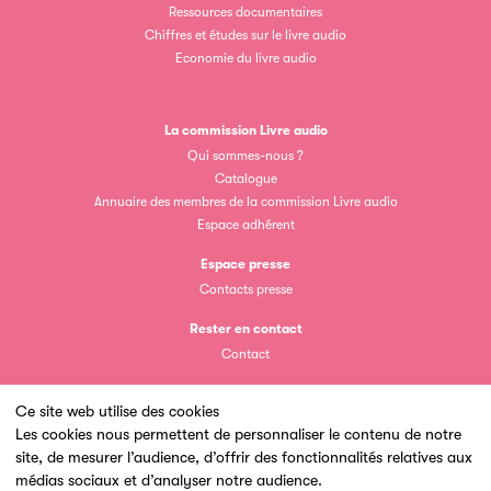
Ressources documentaires
Chiffres et études sur le livre audio
Economie du livre audio
La commission Livre audio
Clic.EDIt
Qui sommes-nous ?
Catalogue
Clic.EDIt, pour faciliter les échanges informatisés entre
Annuaire des membres de la commission Livre audio
tous les acteurs de la filière de la fabrication de livres.
Espace adhérent
Espace presse
Contacts presse
Rester en contact
Contact
Ce site web utilise des cookies
Les petits champions de la lecture
Les cookies nous permettent de personnaliser le contenu de notre
site, de mesurer l’audience, d’offrir des fonctionnalités relatives aux
Un site du
Le jeu de lecture à voix haute gratuit et ouvert à tous les
médias sociaux et d’analyser notre audience.