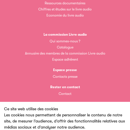
Ressources documentaires
Chiffres et études sur le livre audio
Economie du livre audio
La commission Livre audio
Clic.EDIt
Qui sommes-nous ?
Catalogue
Clic.EDIt, pour faciliter les échanges informatisés entre
Annuaire des membres de la commission Livre audio
tous les acteurs de la filière de la fabrication de livres.
Espace adhérent
Espace presse
Contacts presse
Rester en contact
Contact
Ce site web utilise des cookies
Les petits champions de la lecture
Les cookies nous permettent de personnaliser le contenu de notre
site, de mesurer l’audience, d’offrir des fonctionnalités relatives aux
Un site du
Le jeu de lecture à voix haute gratuit et ouvert à tous les
médias sociaux et d’analyser notre audience.