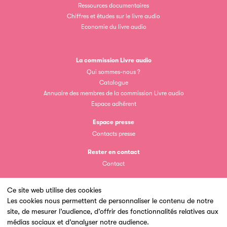
Ressources documentaires
Chiffres et études sur le livre audio
Economie du livre audio
La commission Livre audio
Clic.EDIt
Qui sommes-nous ?
Catalogue
Clic.EDIt, pour faciliter les échanges informatisés entre
Annuaire des membres de la commission Livre audio
tous les acteurs de la filière de la fabrication de livres.
Espace adhérent
Espace presse
Contacts presse
Rester en contact
Contact
Ce site web utilise des cookies
Les petits champions de la lecture
Les cookies nous permettent de personnaliser le contenu de notre
site, de mesurer l’audience, d’offrir des fonctionnalités relatives aux
Un site du
Le jeu de lecture à voix haute gratuit et ouvert à tous les
médias sociaux et d’analyser notre audience.