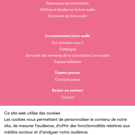
Ressources documentaires
Chiffres et études sur le livre audio
Economie du livre audio
La commission Livre audio
Clic.EDIt
Qui sommes-nous ?
Catalogue
Clic.EDIt, pour faciliter les échanges informatisés entre
Annuaire des membres de la commission Livre audio
tous les acteurs de la filière de la fabrication de livres.
Espace adhérent
Espace presse
Contacts presse
Rester en contact
Contact
Ce site web utilise des cookies
Les petits champions de la lecture
Les cookies nous permettent de personnaliser le contenu de notre
site, de mesurer l’audience, d’offrir des fonctionnalités relatives aux
Un site du
Le jeu de lecture à voix haute gratuit et ouvert à tous les
médias sociaux et d’analyser notre audience.