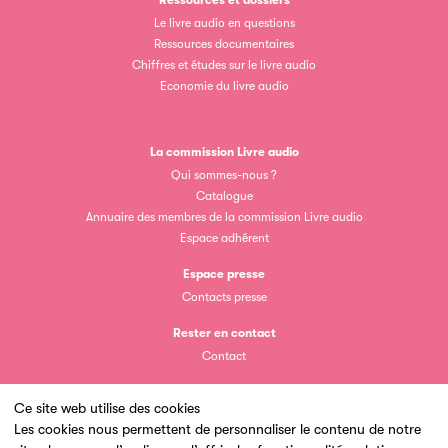
Ressources et dossiers
Le livre audio en questions
Ressources documentaires
Chiffres et études sur le livre audio
Economie du livre audio
Clic.EDIt
Clic.EDIt, pour faciliter les échanges informatisés entre
La commission Livre audio
tous les acteurs de la filière de la fabrication de livres.
Qui sommes-nous ?
Catalogue
Annuaire des membres de la commission Livre audio
Espace adhérent
Espace presse
Contacts presse
Rester en contact
Contact
Les petits champions de la lecture
Le jeu de lecture à voix haute gratuit et ouvert à tous les
Ce site web utilise des cookies
enfants de CM1 et de CM2.
Les cookies nous permettent de personnaliser le contenu de notre