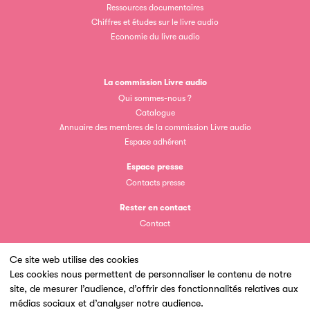
Ressources documentaires
Chiffres et études sur le livre audio
Economie du livre audio
La commission Livre audio
Clic.EDIt
Qui sommes-nous ?
Catalogue
Clic.EDIt, pour faciliter les échanges informatisés entre
Annuaire des membres de la commission Livre audio
tous les acteurs de la filière de la fabrication de livres.
Espace adhérent
Espace presse
Contacts presse
Rester en contact
Contact
Ce site web utilise des cookies
Les petits champions de la lecture
Les cookies nous permettent de personnaliser le contenu de notre
site, de mesurer l’audience, d’offrir des fonctionnalités relatives aux
Un site du
Le jeu de lecture à voix haute gratuit et ouvert à tous les
médias sociaux et d’analyser notre audience.