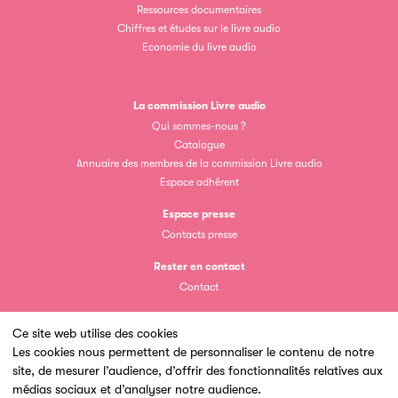
Ressources documentaires
Chiffres et études sur le livre audio
Economie du livre audio
La commission Livre audio
Clic.EDIt
Qui sommes-nous ?
Catalogue
Clic.EDIt, pour faciliter les échanges informatisés entre
Annuaire des membres de la commission Livre audio
tous les acteurs de la filière de la fabrication de livres.
Espace adhérent
Espace presse
Contacts presse
Rester en contact
Contact
Ce site web utilise des cookies
Les petits champions de la lecture
Les cookies nous permettent de personnaliser le contenu de notre
site, de mesurer l’audience, d’offrir des fonctionnalités relatives aux
Un site du
Le jeu de lecture à voix haute gratuit et ouvert à tous les
médias sociaux et d’analyser notre audience.