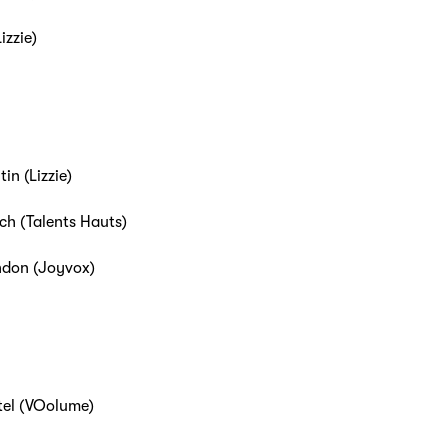
izzie)
in (Lizzie)
ch (Talents Hauts)
ndon (Joyvox)
tel (VOolume)