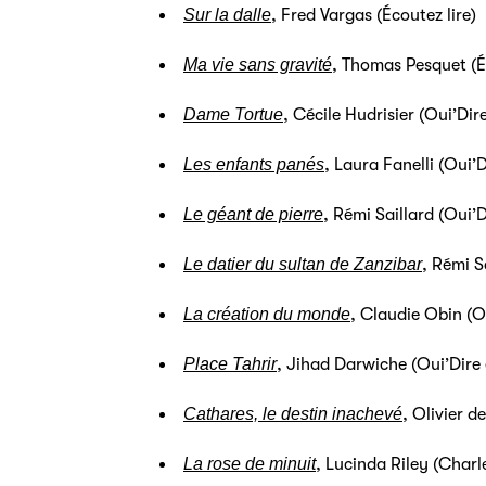
Sur la dalle
, Fred Vargas (Écoutez lire)
Ma vie sans gravité
, Thomas Pesquet (Éc
Dame Tortue
, Cécile Hudrisier (Oui’Dir
Les enfants panés
, Laura Fanelli (Oui’D
Le géant de pierre
, Rémi Saillard (Oui’D
Le datier du sultan de Zanzibar
, Rémi S
La création du monde
, Claudie Obin (Ou
Place Tahrir
, Jihad Darwiche (Oui’Dire 
Cathares, le destin inachevé
, Olivier d
La rose de minuit
, Lucinda Riley (Charl