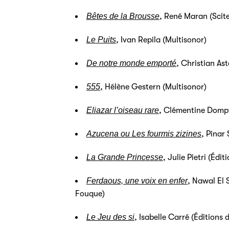
Bêtes de la Brousse
, René Maran (Scite
Le Puits
, Ivan Repila (Multisonor)
De notre monde emporté
, Christian Ast
555
, Hélène Gestern (Multisonor)
Eliazar l’oiseau
rare
, Clémentine Dompt
Azucena ou Les fourmis zizines
, Pinar
La Grande Princesse
, Julie Pietri (Éd
Ferdaous, une voix en enfer
, Nawal El 
Fouque)
Le Jeu des si
, Isabelle Carré (Édition