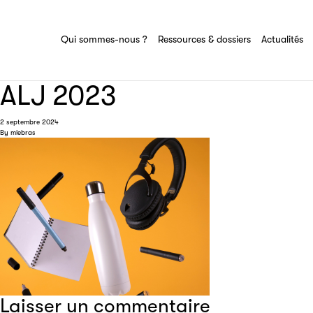
Lire ça s'écoute
Ressources & dossiers
Tout savoir sur la commission Livre audio
Ensemble des actions et domaines
Qui sommes-nous ?
Ressources & dossiers
Actualités
du SNE.
d'expertise de la commission Livre audio.
ALJ 2023
2 septembre 2024
By
mlebras
Laisser un commentaire