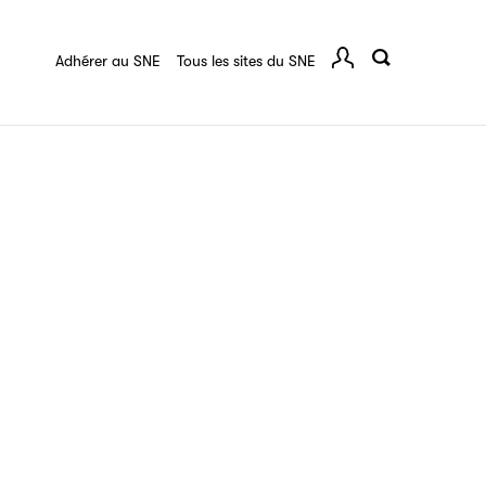
tes de vos ouvrages grâce à Filéas.
ussan
Ressources documentaires
Adhérer au SNE
Tous les sites du SNE
Comp