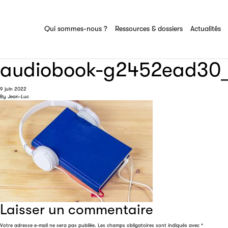
Lire ça s'écoute
Ressources & dossiers
Filéas
Tout savoir sur la commission Livre audio
Ensemble des actions et domaines
Qui sommes-nous ?
Ressources & dossiers
Actualités
du SNE.
d'expertise de la commission Livre audio.
audiobook-g2452ead30
9 juin 2022
By
Jean-Luc
Laisser un commentaire
Votre adresse e-mail ne sera pas publiée.
Les champs obligatoires sont indiqués avec
*