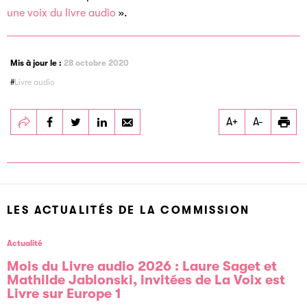
une voix du livre audio
».
Mis à jour le :
28 octobre 2020
Livre audio
Partager
Partager
Partager
A+
A-
Livre audio
Livre audio
Livre audio
LES ACTUALITÉS DE LA COMMISSION
Actualité
Mois du Livre audio 2026 : Laure Saget et
Mathilde Jablonski, invitées de La Voix est
Livre sur Europe 1