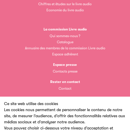
Chiffres et études sur le livre audio
Economie du livre audio
La commission Livre audio
Qui sommes-nous ?
Catalogue
Annuaire des membres de la commission Livre audio
Espace adhérent
Espace presse
Contacts presse
Rester en contact
Contact
Ce site web utilise des cookies
Les cookies nous permettent de personnaliser le contenu de notre
site, de mesurer l’audience, d’offrir des fonctionnalités relatives aux
Un site du
médias sociaux et d’analyser notre audience.
Vous pouvez choisir ci-dessous votre niveau d’acceptation et