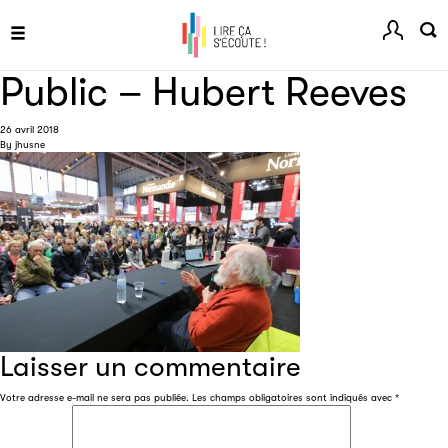
Menu
Public – Hubert Reeves
26 avril 2018
By
jhusne
Clic.EDIt
Clic.EDIt, pour faciliter les échanges informatisés entre
tous les acteurs de la filière de la fabrication de livres.
Laisser un commentaire
Votre adresse e-mail ne sera pas publiée.
Les champs obligatoires sont indiqués avec
*
Les petits champions de la lecture