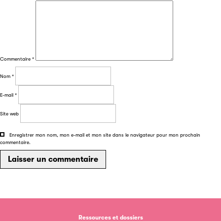
Partenaire
Commentaire
*
Nom
*
E-mail
*
Site web
Filéas
Enregistrer mon nom, mon e-mail et mon site dans le navigateur pour mon prochain
commentaire.
Filéas est une plateforme en ligne destinée à l’ensemble
des acteurs de la filière du livre. Suivez les ventes de vos
ouvrages grâce à Filéas.
Ressources et dossiers