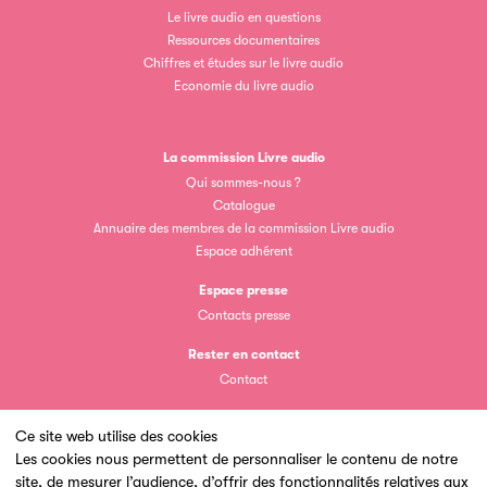
Le livre audio en questions
Ressources documentaires
Chiffres et études sur le livre audio
Economie du livre audio
La commission Livre audio
Qui sommes-nous ?
Catalogue
Annuaire des membres de la commission Livre audio
Espace adhérent
Espace presse
Contacts presse
Rester en contact
Contact
Ce site web utilise des cookies
Les cookies nous permettent de personnaliser le contenu de notre
site, de mesurer l’audience, d’offrir des fonctionnalités relatives aux
Un site du